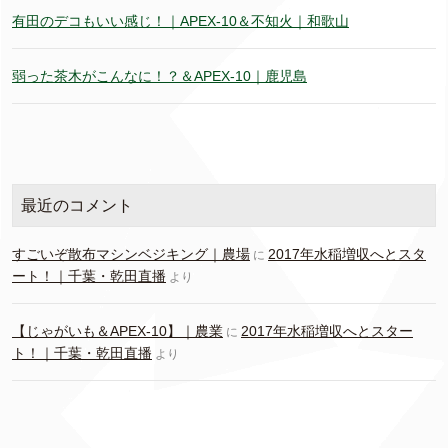
有田のデコもいい感じ！｜APEX-10＆不知火｜和歌山
弱った茶木がこんなに！？＆APEX-10｜鹿児島
最近のコメント
すごいぞ散布マシンベジキング｜農場
2017年水稲増収へとスタ
に
ート！｜千葉・乾田直播
より
【じゃがいも＆APEX-10】｜農業
2017年水稲増収へとスター
に
ト！｜千葉・乾田直播
より