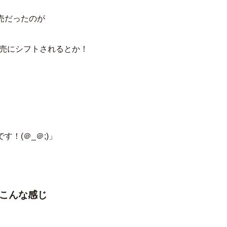
売だったのが
売にシフトされるとか！
！(＠_＠;)」
はこんな感じ