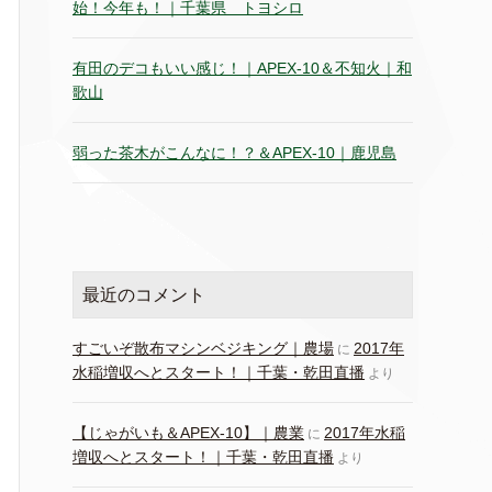
始！今年も！｜千葉県 トヨシロ
有田のデコもいい感じ！｜APEX-10＆不知火｜和
歌山
弱った茶木がこんなに！？＆APEX-10｜鹿児島
最近のコメント
すごいぞ散布マシンベジキング｜農場
2017年
に
水稲増収へとスタート！｜千葉・乾田直播
より
【じゃがいも＆APEX-10】｜農業
2017年水稲
に
増収へとスタート！｜千葉・乾田直播
より