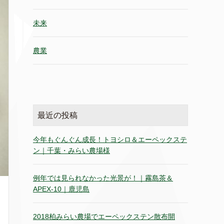
未来
農業
最近の投稿
今年もぐんぐん成長！トヨシロ＆エーペックステ
ン｜千葉・みらい農場様
例年では見られなかった光景が！｜霧島茶＆
APEX-10｜鹿児島
2018柏みらい農場でエーペックステン散布開