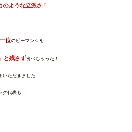
カのような立派さ！
一位
のピーマン☆を
」と残さず
食べちゃった！
をいただきました！
ック代表も