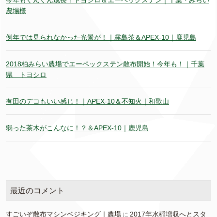
今年もぐんぐん成長！トヨシロ＆エーペックステン｜千葉・みらい
農場様
例年では見られなかった光景が！｜霧島茶＆APEX-10｜鹿児島
2018柏みらい農場でエーペックステン散布開始！今年も！｜千葉
県 トヨシロ
有田のデコもいい感じ！｜APEX-10＆不知火｜和歌山
弱った茶木がこんなに！？＆APEX-10｜鹿児島
最近のコメント
すごいぞ散布マシンベジキング｜農場
2017年水稲増収へとスタ
に